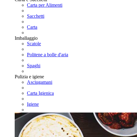
Carta per Alimenti
Sacchetti
Carta
Imballaggio
Scatole
Politene a bolle d'aria
Spaghi
Pulizia e igiene
Asciugamani
Carta Igienica
Igiene