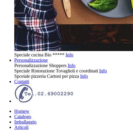
Speciale cucina
Bio
*****
Info
Personalizzazione
Personalizzazione
Shoppers
Info
Speciale Ristorazione
Tovaglioli e coordinati
Info
Spceiale pizzeria
Cartoni per pizza
Info
Contatti
Homew
Catalogo
Imballaggio
Articoli