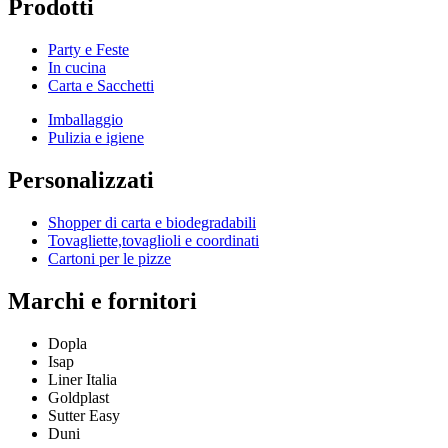
Prodotti
Party e Feste
In cucina
Carta e Sacchetti
Imballaggio
Pulizia e igiene
Personalizzati
Shopper di carta e biodegradabili
Tovagliette,tovaglioli e coordinati
Cartoni per le pizze
Marchi e fornitori
Dopla
Isap
Liner Italia
Goldplast
Sutter Easy
Duni