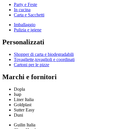
Party e Feste
In cucina
Carta e Sacchetti
Imballaggio
Pulizia e igiene
Personalizzati
Shopper di carta e biodegradabili
Tovagliette,tovaglioli e coordinati
Cartoni per le pizze
Marchi e fornitori
Dopla
Isap
Liner Italia
Goldplast
Sutter Easy
Duni
Guilin Italia