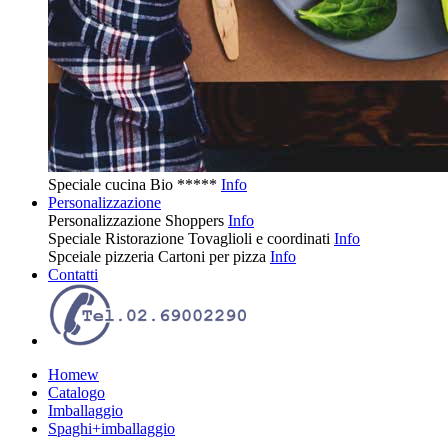
Speciale cucina
Bio
*****
Info
Personalizzazione
Personalizzazione
Shoppers
Info
Speciale Ristorazione
Tovaglioli e coordinati
Info
Spceiale pizzeria
Cartoni per pizza
Info
Contatti
Homew
Catalogo
Imballaggio
Spaghi+imballaggio