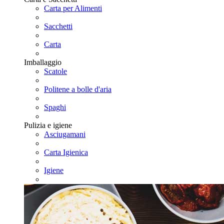
Carta per Alimenti
Sacchetti
Carta
Imballaggio
Scatole
Politene a bolle d'aria
Spaghi
Pulizia e igiene
Asciugamani
Carta Igienica
Igiene