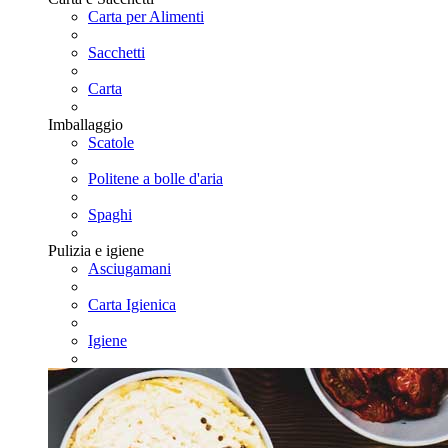
Carta per Alimenti
Sacchetti
Carta
Imballaggio
Scatole
Politene a bolle d'aria
Spaghi
Pulizia e igiene
Asciugamani
Carta Igienica
Igiene