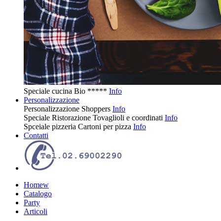
Speciale cucina
Bio
*****
Info
Personalizzazione
Personalizzazione
Shoppers
Info
Speciale Ristorazione
Tovaglioli e coordinati
Info
Spceiale pizzeria
Cartoni per pizza
Info
Contatti
Homew
Catalogo
Party
Articoli