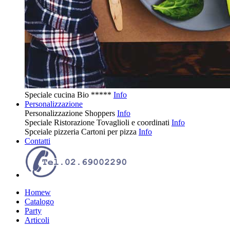
Speciale cucina
Bio
*****
Info
Personalizzazione
Personalizzazione
Shoppers
Info
Speciale Ristorazione
Tovaglioli e coordinati
Info
Spceiale pizzeria
Cartoni per pizza
Info
Contatti
Homew
Catalogo
Party
Articoli