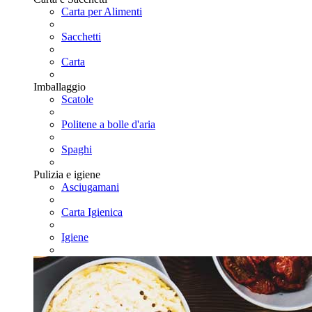
Carta per Alimenti
Sacchetti
Carta
Imballaggio
Scatole
Politene a bolle d'aria
Spaghi
Pulizia e igiene
Asciugamani
Carta Igienica
Igiene