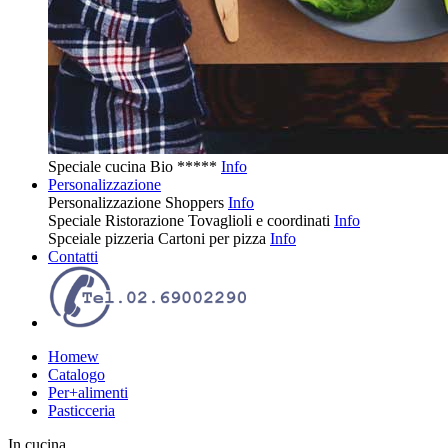
Speciale cucina
Bio
*****
Info
Personalizzazione
Personalizzazione
Shoppers
Info
Speciale Ristorazione
Tovaglioli e coordinati
Info
Spceiale pizzeria
Cartoni per pizza
Info
Contatti
Homew
Catalogo
Per+alimenti
Pasticceria
In cucina