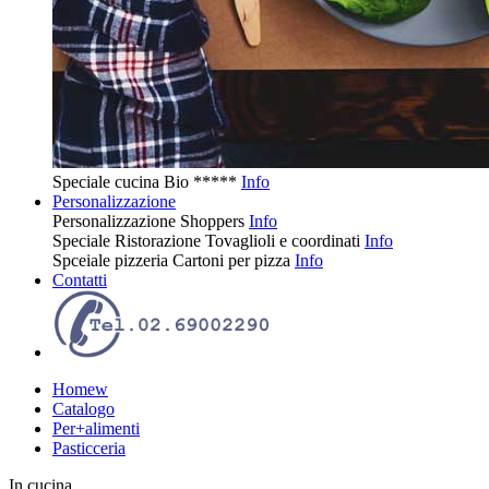
Speciale cucina
Bio
*****
Info
Personalizzazione
Personalizzazione
Shoppers
Info
Speciale Ristorazione
Tovaglioli e coordinati
Info
Spceiale pizzeria
Cartoni per pizza
Info
Contatti
Homew
Catalogo
Per+alimenti
Pasticceria
In cucina