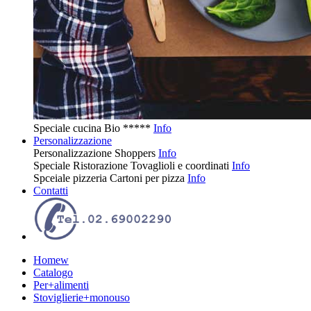
Speciale cucina
Bio
*****
Info
Personalizzazione
Personalizzazione
Shoppers
Info
Speciale Ristorazione
Tovaglioli e coordinati
Info
Spceiale pizzeria
Cartoni per pizza
Info
Contatti
Homew
Catalogo
Per+alimenti
Stoviglierie+monouso