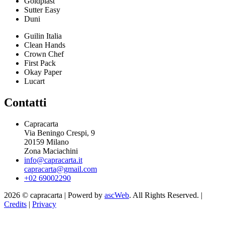
Goldplast
Sutter Easy
Duni
Guilin Italia
Clean Hands
Crown Chef
First Pack
Okay Paper
Lucart
Contatti
Capracarta
Via Beningo Crespi, 9
20159 Milano
Zona Maciachini
info@capracarta.it
capracarta@gmail.com
+02 69002290
2026 © capracarta | Powerd by
ascWeb
. All Rights Reserved. |
Credits
|
Privacy