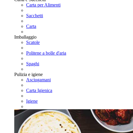
Carta per Alimenti
Sacchetti
Carta
Imballaggio
Scatole
Politene a bolle d'aria
Spaghi
Pulizia e igiene
Asciugamani
Carta Igienica
Igiene