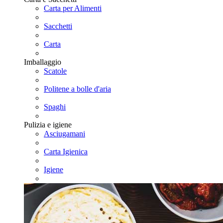
Carta per Alimenti
Sacchetti
Carta
Imballaggio
Scatole
Politene a bolle d'aria
Spaghi
Pulizia e igiene
Asciugamani
Carta Igienica
Igiene