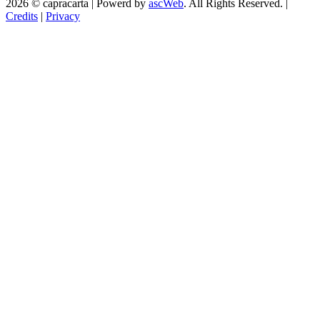
2026 © capracarta | Powerd by
ascWeb
. All Rights Reserved. |
Credits
|
Privacy